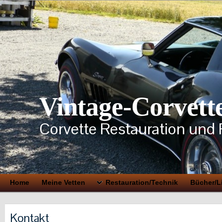
Vintage-Corvett
Corvette Restauration und 
Home
Meine Vetten
Restauration/Technik
Bücher/Li
Kontakt