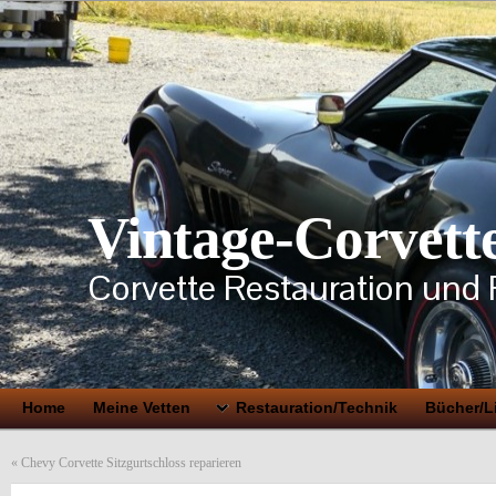
Vintage-Corvett
Corvette Restauration und 
Home
Meine Vetten
Restauration/Technik
Bücher/Li
«
Chevy Corvette Sitzgurtschloss reparieren