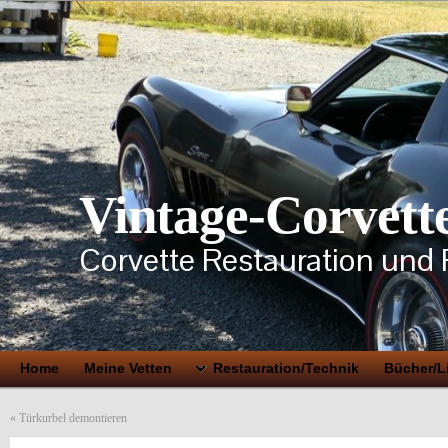
Vintage-Corvett
Corvette Restauration und 
Home
Meine Vetten
Restauration/Technik
Bücher/Li
«
Türkurbel demontieren