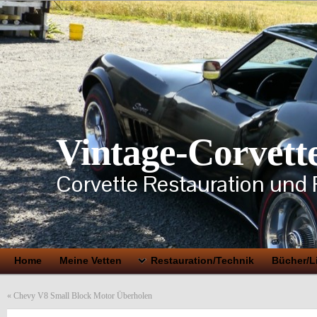
Vintage-Corvett
Corvette Restauration und 
Home
Meine Vetten
Restauration/Technik
Bücher/Li
«
Chevy V8 Small Block Motor Überholen