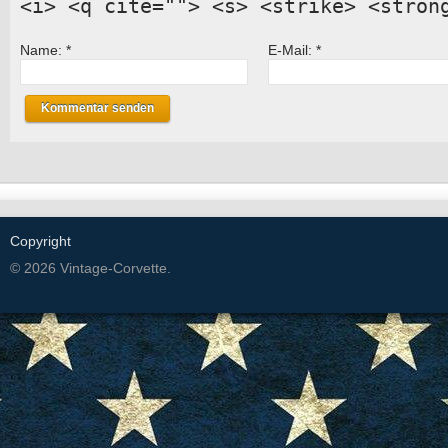
<i> <q cite=""> <s> <strike> <stron
Name:
*
E-Mail:
*
Copyright
© 2026 Vintage-Corvette.